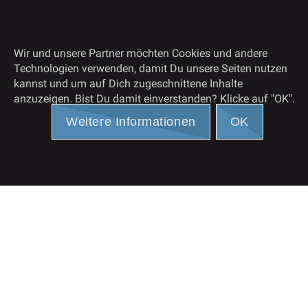
Wir und unsere Partner möchten Cookies und andere
Die intelligente Produktsuchmaschine
Technologien verwenden, damit Du unsere Seiten nutzen
kannst und um auf Dich zugeschnittene Inhalte
anzuzeigen. Bist Du damit einverstanden? Klicke auf "OK".
Konsistente Kompa- und Produktdaten
Weitere Informationen
OK
Der innovative & professionelle Webshop
Kleine Helfer im geschäftlichen Alltag
Innovatives und kreatives Webdesign
kundenspezifische Webprojekte