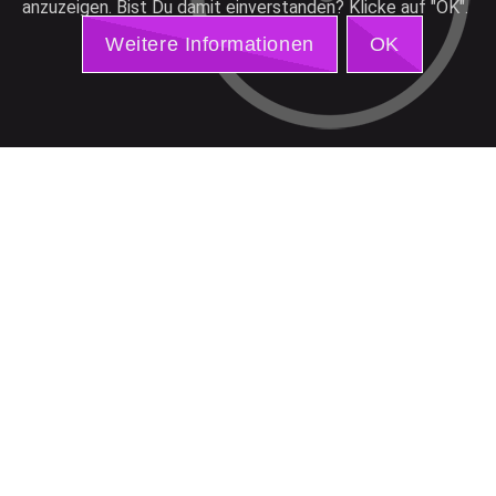
anzuzeigen. Bist Du damit einverstanden? Klicke auf "OK".
Konsistente Produktdaten auf Knopfdruck
Weitere Informationen
OK
Verkaufen wie die Profis
Kleine Helfer mit großer Wirkung
Innovatives und kreatives Webdesign
Hilfe
Produkt-Tour
Produktfilm