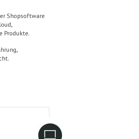
ker Shopsoftware
loud,
e Produkte.
ahrung,
cht.