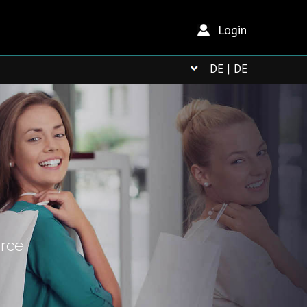
Login
DE | DE
rce