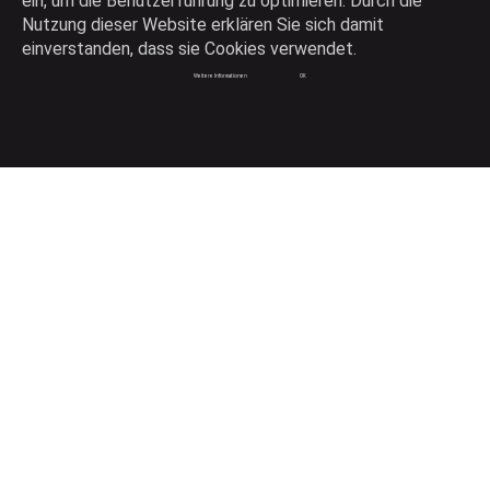
ein, um die Benutzerführung zu optimieren. Durch die
Nutzung dieser Website erklären Sie sich damit
einverstanden, dass sie Cookies verwendet.
Konsistente Produktdaten auf Knopfdruck
Weitere Informationen
OK
Verkaufen wie die Profis
Kleine Helfer mit großer Wirkung
Innovatives und kreatives Webdesign
Hilfe
Produkt-Tour