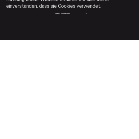
einverstanden, dass sie Cookies verwendet.
Konsistente Produktdaten auf Knopfdruck
Weitere Informationen
OK
Verkaufen wie die Profis
Kleine Helfer mit großer Wirkung
Innovatives und kreatives Webdesign
Hilfe
Produkt-Tour
Produktfilm